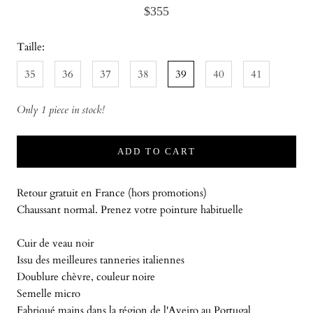
$355
Taille:
35
36
37
38
39
40
41
Only 1 piece in stock!
ADD TO CART
Retour gratuit en France (hors promotions)
Chaussant normal. Prenez votre pointure habituelle
Cuir de veau noir
Issu des meilleures tanneries italiennes
Doublure chèvre, couleur noire
Semelle micro
Fabriqué mains dans la région de l'Aveiro au Portugal