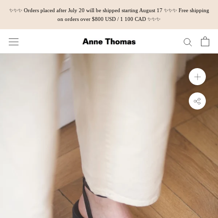
Skip
✨✨✨ Orders placed after July 20 will be shipped starting August 17 ✨✨✨ Free shipping
to
on orders over $800 USD / 1 100 CAD ✨✨✨
content