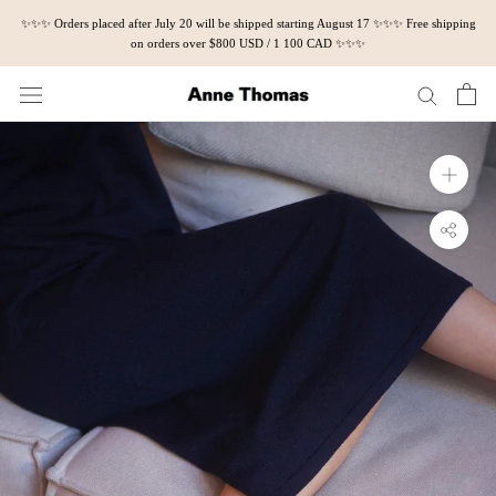
Skip
✨✨✨ Orders placed after July 20 will be shipped starting August 17 ✨✨✨ Free shipping
to
on orders over $800 USD / 1 100 CAD ✨✨✨
content