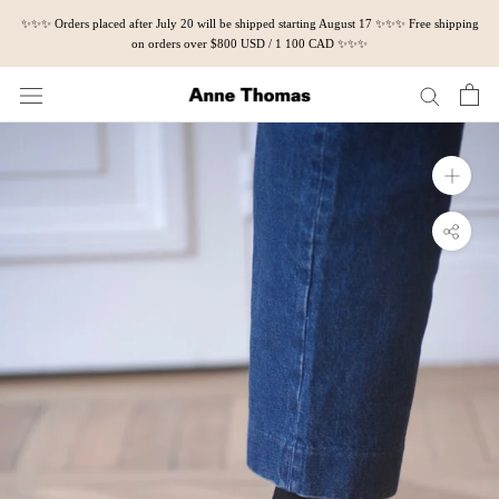
Skip
✨✨✨ Orders placed after July 20 will be shipped starting August 17 ✨✨✨ Free shipping
to
on orders over $800 USD / 1 100 CAD ✨✨✨
content