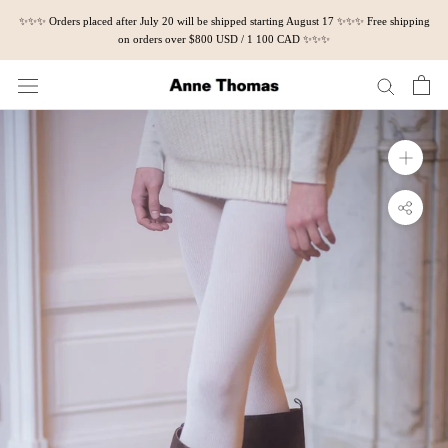
Skip
✨✨✨ Orders placed after July 20 will be shipped starting August 17 ✨✨✨ Free shipping
to
on orders over $800 USD / 1 100 CAD ✨✨✨
content