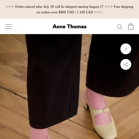
Skip
✨✨✨ Orders placed after July 20 will be shipped starting August 17 ✨✨✨ Free shipping
to
on orders over $800 USD / 1 100 CAD ✨✨✨
content