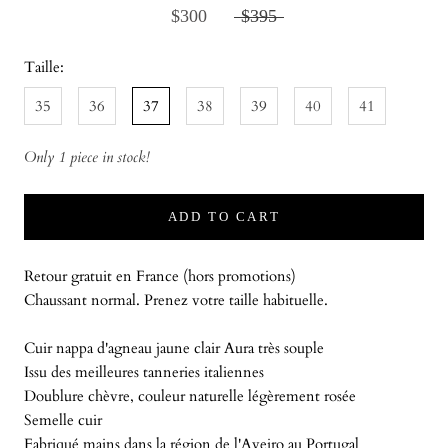
$300
$395
Taille:
35
36
37
38
39
40
41
Only 1 piece in stock!
ADD TO CART
Retour gratuit en France (hors promotions)
Chaussant normal. Prenez votre taille habituelle.
Cuir nappa d'agneau jaune clair Aura très souple
Issu des meilleures tanneries italiennes
Doublure chèvre,
couleur naturelle légèrement rosée
Semelle cuir
Fabriqué mains dans la région de l'Aveiro au Portugal